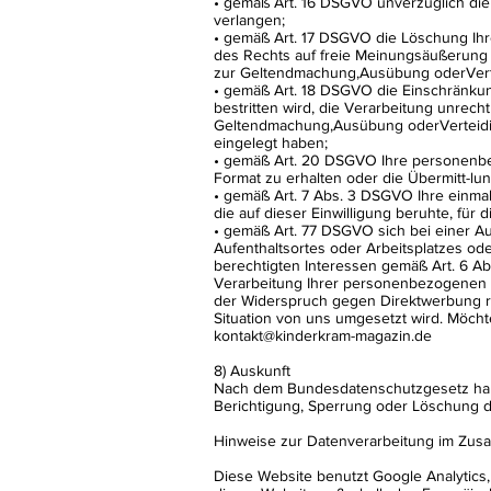
• gemäß Art. 16 DSGVO unverzüglich die
verlangen;
• gemäß Art. 17 DSGVO die Löschung Ihr
des Rechts auf freie Meinungsäußerung un
zur Geltendmachung,Ausübung oderVerte
• gemäß Art. 18 DSGVO die Einschränkun
bestritten wird, die Verarbeitung unrec
Geltendmachung,Ausübung oderVerteidi
eingelegt haben;
• gemäß Art. 20 DSGVO Ihre personenbez
Format zu erhalten oder die Übermitt-lu
• gemäß Art. 7 Abs. 3 DSGVO Ihre einmal 
die auf dieser Einwilligung beruhte, für 
• gemäß Art. 77 DSGVO sich bei einer Au
Aufenthaltsortes oder Arbeitsplatzes o
berechtigten Interessen gemäß Art. 6 Ab
Verarbeitung Ihrer personenbezogenen D
der Widerspruch gegen Direktwerbung ri
Situation von uns umgesetzt wird. Möch
kontakt@kinderkram-magazin.de
8) Auskunft
Nach dem Bundesdatenschutzgesetz haben
Berichtigung, Sperrung oder Löschung di
Hinweise zur Datenverarbeitung im Zus
Diese Website benutzt Google Analytics,