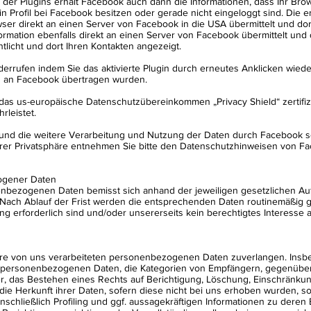
 der Plugins erhält Facebook auch dann die Informationen, dass Ihr Br
in Profil bei Facebook besitzen oder gerade nicht eingeloggt sind. Die 
ser direkt an einen Server von Facebook in die USA übermittelt und dor
ormation ebenfalls direkt an einen Server von Facebook übermittelt und 
licht und dort Ihren Kontakten angezeigt.
iderrufen indem Sie das aktivierte Plugin durch erneutes Anklicken wiede
its an Facebook übertragen wurden.
r das us-europäische Datenschutzübereinkommen „Privacy Shield“ zertifizi
leistet.
d die weitere Verarbeitung und Nutzung der Daten durch Facebook so
hrer Privatsphäre entnehmen Sie bitte den Datenschutzhinweisen von F
ogener Daten
bezogenen Daten bemisst sich anhand der jeweiligen gesetzlichen Aufb
 Nach Ablauf der Frist werden die entsprechenden Daten routinemäßig ge
g erforderlich sind und/oder unsererseits kein berechtigtes Interesse 
hre von uns verarbeiteten personenbezogenen Daten zuverlangen. Insb
r personenbezogenen Daten, die Kategorien von Empfängern, gegenüber
r, das Bestehen eines Rechts auf Berichtigung, Löschung, Einschränku
ie Herkunft ihrer Daten, sofern diese nicht bei uns erhoben wurden, s
schließlich Profiling und ggf. aussagekräftigen Informationen zu deren 