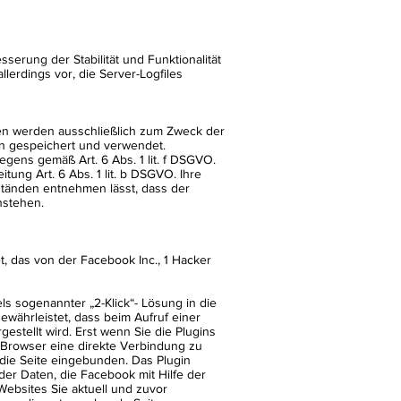
serung der Stabilität und Funktionalität
lerdings vor, die Server-Logfiles
en werden ausschließlich zum Zweck der
on gespeichert und verwendet.
egens gemäß Art. 6 Abs. 1 lit. f DSGVO.
tung Art. 6 Abs. 1 lit. b DSGVO. Ihre
ständen entnehmen lässt, dass der
nstehen.
, das von der Facebook Inc., 1 Hacker
s sogenannter „2-Klick“- Lösung in die
ewährleistet, dass beim Aufruf einer
estellt wird. Erst wenn Sie die Plugins
Ihr Browser eine direkte Verbindung zu
 die Seite eingebunden. Das Plugin
der Daten, die Facebook mit Hilfe der
Websites Sie aktuell und zuvor