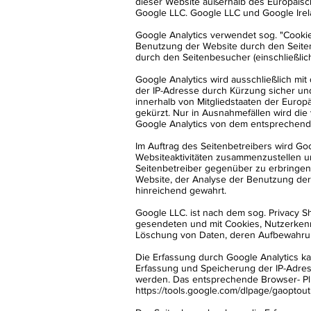
dieser Website außerhalb des Europäisch
Google LLC. Google LLC und Google Irel
Google Analytics verwendet sog. "Cooki
Benutzung der Website durch den Seite
durch den Seitenbesucher (einschließlic
Google Analytics wird ausschließlich mi
der IP-Adresse durch Kürzung sicher und
innerhalb von Mitgliedstaaten der Euro
gekürzt. Nur in Ausnahmefällen wird die
Google Analytics von dem entsprechende
Im Auftrag des Seitenbetreibers wird G
Websiteaktivitäten zusammenzustellen 
Seitenbetreiber gegenüber zu erbringen (
Website, der Analyse der Benutzung der
hinreichend gewahrt.
Google LLC. ist nach dem sog. Privacy Sh
gesendeten und mit Cookies, Nutzerkenn
Löschung von Daten, deren Aufbewahrungs
Die Erfassung durch Google Analytics ka
Erfassung und Speicherung der IP-Adres
werden. Das entsprechende Browser- Plu
https://tools.google.com/dlpage/gaoptout