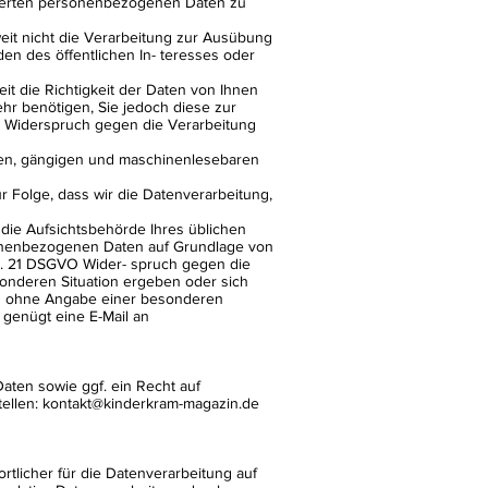
icherten personenbezogenen Daten zu
it nicht die Verarbeitung zur Ausübung
den des öffentlichen In- teresses oder
t die Richtigkeit der Daten von Ihnen
ehr benötigen, Sie jedoch diese zur
 Widerspruch gegen die Verarbeitung
rten, gängigen und maschinenlesebaren
r Folge, dass wir die Datenverarbeitung,
 die Aufsichtsbehörde Ihres üblichen
sonenbezogenen Daten auf Grundlage von
Art. 21 DSGVO Wider- spruch gegen die
sonderen Situation ergeben oder sich
das ohne Angabe einer besonderen
genügt eine E-Mail an
aten sowie ggf. ein Recht auf
tellen: kontakt@kinderkram-magazin.de
tlicher für die Datenverarbeitung auf