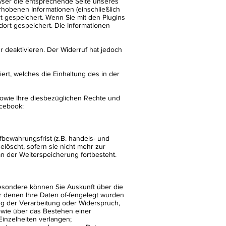
owser die entsprechende Seite unseres
erhobenen Informationen (einschließlich
t gespeichert. Wenn Sie mit den Plugins
dort gespeichert. Die Informationen
r deaktivieren. Der Widerruf hat jedoch
ert, welches die Einhaltung des in der
wie Ihre diesbezüglichen Rechte und
acebook:
ewahrungsfrist (z.B. handels- und
löscht, sofern sie nicht mehr zur
an der Weiterspeicherung fortbesteht.
esondere können Sie Auskunft über die
 denen Ihre Daten of-fengelegt wurden
ng der Verarbeitung oder Widerspruch,
owie über das Bestehen einer
Einzelheiten verlangen;