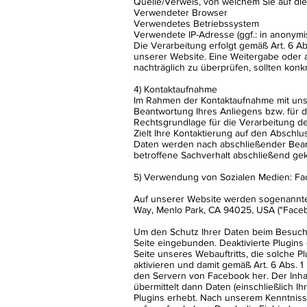
Quelle/Verweis, von welchem Sie auf die
Verwendeter Browser
Verwendetes Betriebssystem
Verwendete IP-Adresse (ggf.: in anonymi
Die Verarbeitung erfolgt gemäß Art. 6 Ab
unserer Website. Eine Weitergabe oder an
nachträglich zu überprüfen, sollten kon
4) Kontaktaufnahme
Im Rahmen der Kontaktaufnahme mit uns
Beantwortung Ihres Anliegens bzw. für 
Rechtsgrundlage für die Verarbeitung der
Zielt Ihre Kontaktierung auf den Abschlus
Daten werden nach abschließender Bearbe
betroffene Sachverhalt abschließend gek
5) Verwendung von Sozialen Medien: F
Auf unserer Website werden sogenannte 
Way, Menlo Park, CA 94025, USA ("Faceb
Um den Schutz Ihrer Daten beim Besuch u
Seite eingebunden. Deaktivierte Plugins 
Seite unseres Webauftritts, die solche P
aktivieren und damit gemäß Art. 6 Abs. 1 
den Servern von Facebook her. Der Inhalt
übermittelt dann Daten (einschließlich I
Plugins erhebt. Nach unserem Kenntnisst