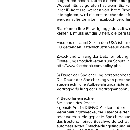
aufgerufen haben. Durch die Einbindung
Webauftritts aufgerufen hat, wenn Sie ke
Ihrer IP-Adresse) werden von Ihrem Brow
interagieren, wird die entsprechende Inf
werden außerdem bei Facebook veröffent
Sie können Ihre Einwilligung jederzeit w
keinen Einfluss auf die Daten, die bere
Facebook Inc. mit Sitz in den USA ist fü
EU geltenden Datenschutzniveaus gewähr
Zweck und Umfang der Datenerhebung un
Einstellungsmöglichkeiten zum Schutz I
http://www.facebook.com/policy.php
6) Dauer der Speicherung personenbez
Die Dauer der Speicherung von personen
steuerrechtliche Aufbewahrungsfristen).
Vertragserfüllung oder Vertragsanbahnun
7) Betroffenenrechte
Sie haben das Recht:
• gemäß Art. 15 DSGVO Auskunft über I
Verarbeitungszwecke, die Kategorie de
oder werden, die geplante Speicherdaue
das Bestehen eines Beschwerderechts, d
automatisierten Entscheidungsfindung ein