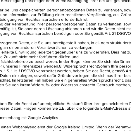
 Berichtigung unrichtiger oder Vervollständigung Ihrer bei uns gespe
er bei uns gespeicherten personenbezogenen Daten zu verlangen, sowe
d Information, zur Erfüllung einer rechtlichen Verpflichtung, aus Grün
idigung von Rechtsansprüchen erforderlich ist;
g der Verarbeitung Ihrer personenbezogenen Daten zu verlangen, sowei
htmäßig ist, Sie aber deren Löschung ablehnen und wir die Daten nicht m
gung von Rechtsansprüchen benöti-gen oder Sie gemäß Art. 21 DSGVO
ogenen Daten, die Sie uns bereitgestellt haben, in ei- nem strukturie
ng an einen anderen Verantwortlichen zu verlangen;
erteilte Einwilligung jederzeit gegenüber uns zu widerrufen. Dies hat zu
die Zukunft nicht mehr fortführen dürfen und
fsichtsbehörde zu beschweren. In der Regel können Sie sich hierfür an
der unseres Firmensitzes wenden.8. WiderspruchsrechtSofern Ihre per
s. 1 S. 1 lit. f DSGVO verarbeitet werden, haben Sie das Recht, gemäß 
aten einzulegen, soweit dafür Gründe vorliegen, die sich aus Ihrer be
chtet. Im letzteren Fall haben Sie ein generelles Widerspruchsrecht, 
ten Sie von Ihrem Widerrufs- oder Widerspruchsrecht Gebrauch machen, 
 Sie ein Recht auf unentgeltliche Auskunft über Ihre gespeicherten D
eser Daten. Fragen können Sie z.B. über die folgende E-Mail-Adresse s
ammenhang mit Google Analytics
 einen Webanalysedienst der Google Ireland Limited. Wenn der Verantwor