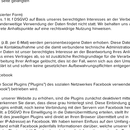
 Seite gelangten
sierter Form)
s. 1 lit. f DSGVO auf Basis unseres berechtigten Interesses an der Verbes
derweitige Verwendung der Daten findet nicht statt. Wir behalten uns al
krete Anhaltspunkte auf eine rechtswidrige Nutzung hinweisen.
 (z.B. per E-Mail) werden personenbezogene Daten erhoben. Diese Dat
die Kontaktaufnahme und die damit verbundene technische Administrati
 Daten ist unser berechtigtes Interesse an der Beantwortung Ihres Anli
s eines Vertrages ab, so ist zusätzliche Rechtsgrundlage für die Verarbei
itung Ihrer Anfrage gelöscht, dies ist der Fall, wenn sich aus den Um
lärt ist und sofern keine gesetzlichen Aufbewahrungspflichten entgege
acebook
Social Plugins ("Plugins") des sozialen Netzwerkes Facebook verwendet
ook") betrieben wird.
nserer Website zu erhöhen, sind die Plugins zunächst deaktiviert mittel
erkennen Sie daran, dass diese grau hinterlegt sind. Diese Einbindung g
lugins enthält, noch keine Verbindung mit den Servern von Facebook herg
lit. a DSGVO Ihre Einwilligung in die Datenübermittlung erteilen, stellt 
 des jeweiligen Plugins wird direkt an Ihren Browser übermittelt und in
hrer IP-Adresse) an Facebook. Wir haben keinen Einfluss auf den Umfang 
and erhält Facebook jedenfalls Informationen darüber, welche unserer 