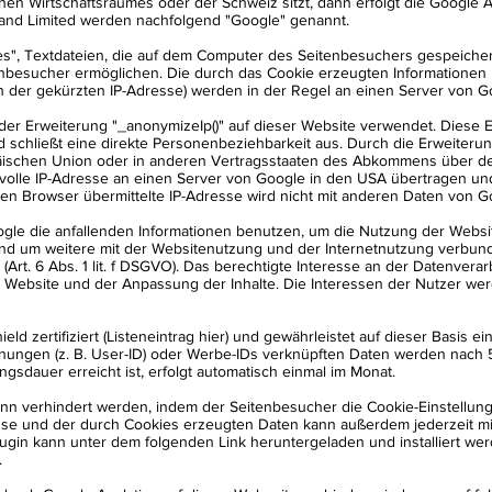
en Wirtschaftsraumes oder der Schweiz sitzt, dann erfolgt die Google 
and Limited werden nachfolgend "Google" genannt.
es", Textdateien, die auf dem Computer des Seitenbesuchers gespeiche
nbesucher ermöglichen. Die durch das Cookie erzeugten Informationen 
h der gekürzten IP-Adresse) werden in der Regel an einen Server von G
t der Erweiterung "_anonymizeIp()" auf dieser Website verwendet. Diese 
 schließt eine direkte Personenbeziehbarkeit aus. Durch die Erweiteru
päischen Union oder in anderen Vertragsstaaten des Abkommens über d
 volle IP-Adresse an einen Server von Google in den USA übertragen un
n Browser übermittelte IP-Adresse wird nicht mit anderen Daten von 
oogle die anfallenden Informationen benutzen, um die Nutzung der Webs
und um weitere mit der Websitenutzung und der Internetnutzung verbu
Art. 6 Abs. 1 lit. f DSGVO). Das berechtigte Interesse an der Datenverar
 Website und der Anpassung der Inhalte. Die Interessen der Nutzer w
ield zertifiziert (Listeneintrag hier) und gewährleistet auf dieser Basi
ungen (z. B. User-ID) oder Werbe-IDs verknüpften Daten werden nach 
dauer erreicht ist, erfolgt automatisch einmal im Monat.
nn verhindert werden, indem der Seitenbesucher die Cookie-Einstellung
se und der durch Cookies erzeugten Daten kann außerdem jederzeit mi
gin kann unter dem folgenden Link heruntergeladen und installiert wer
.