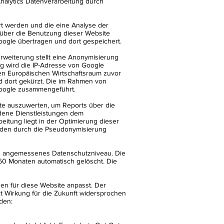
Analytics Datenverarbeitung durch
rt werden und die eine Analyse der
über die Benutzung dieser Website
oogle übertragen und dort gespeichert.
Erweiterung stellt eine Anonymisierung
ng wird die IP-Adresse von Google
en Europäischen Wirtschaftsraum zuvor
d dort gekürzt. Die im Rahmen von
Google zusammengeführt.
ite auszuwerten, um Reports über die
ndene Dienstleistungen dem
beitung liegt in der Optimierung dieser
erden durch die Pseudonymisierung
s ein angemessenes Datenschutzniveau. Die
50 Monaten automatisch gelöscht. Die
en für diese Website anpasst. Der
t Wirkung für die Zukunft widersprochen
den: