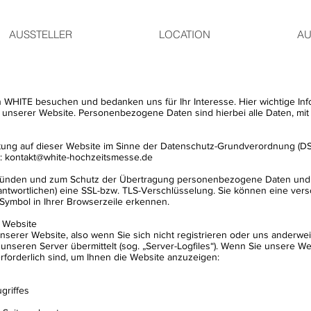
AUSSTELLER
LOCATION
AU
on WHITE besuchen und bedanken uns für Ihr Interesse. Hier wichtige I
serer Website. Personenbezogene Daten sind hierbei alle Daten, mit de
beitung auf dieser Website im Sinne der Datenschutz-Grundverordnung (
l: kontakt@white-hochzeitsmesse.de
gründen und zum Schutz der Übertragung personenbezogene Daten und and
ntwortlichen) eine SSL-bzw. TLS-Verschlüsselung. Sie können eine vers
-Symbol in Ihrer Browserzeile erkennen.
 Website
nserer Website, also wenn Sie sich nicht registrieren oder uns anderwei
 unseren Server übermittelt (sog. „Server-Logfiles“). Wenn Sie unsere We
rforderlich sind, um Ihnen die Website anzuzeigen:
griffes